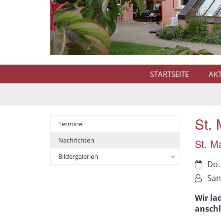
STARTSEITE
AK
St. 
Termine
Nachrichten
St. Ma
Bildergalerien
Datum
Do.
Von:
San
Wir la
ansch